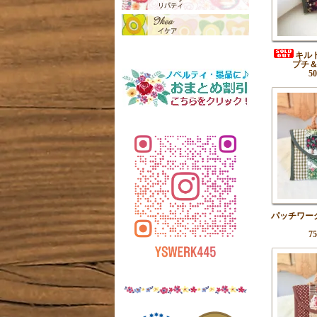
キル
プチ
5
パッチワー
7