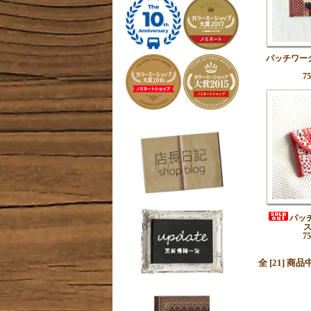
パッチワー
7
パッ
7
全 [21] 商