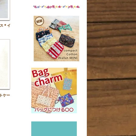
ス＊イ
トケー