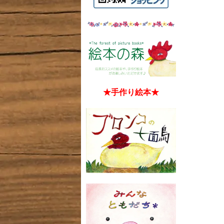
★手作り絵本★