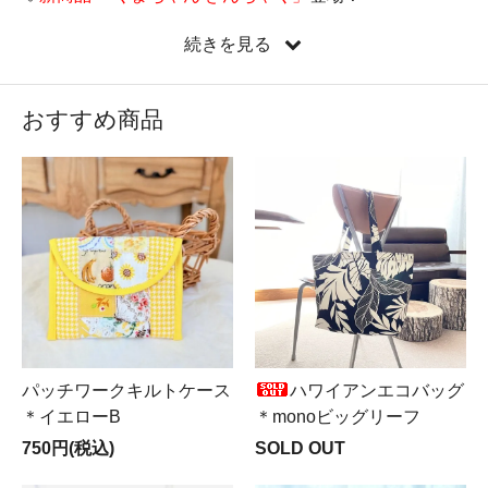
♡
新しい縦型ミニバッグ『たてぺたミニバッグ』新登
続きを見る
場！
♡新コーナー
Mer ＆ Noa LUXUS（メルノア ルクスス）
OPEN♪
おすすめ商品
♡遂に来ました！
LIBERTY全品半額SALE実施中
！！！
パッチワークキルトケース
ハワイアンエコバッグ
＊イエローB
＊monoビッグリーフ
750円(税込)
SOLD OUT