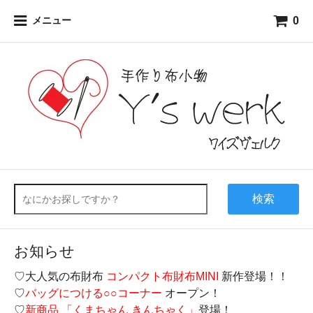
0
メニュー
検索
お知らせ
♡大人気の布財布
コンパクト布財布MINI
新作登場！！
♡
バッグにつける○○コーナー
オープン！
♡
新商品 「くまちゃん きんちゃく」
登場！