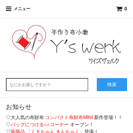
0
メニュー
検索
お知らせ
♡大人気の布財布
コンパクト布財布MINI
新作登場！！
♡
バッグにつける○○コーナー
オープン！
♡
新商品 「くまちゃん きんちゃく」
登場！