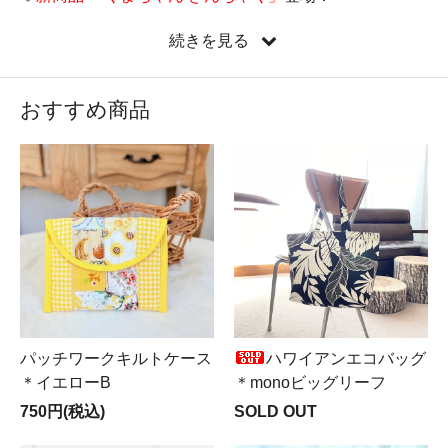
♡
新しい縦型ミニバッグ『たてぺたミニバッグ』新登
続きを見る
場！
♡新コーナー
Mer ＆ Noa LUXUS（メルノア ルクスス）
OPEN♪
おすすめ商品
♡遂に来ました！
LIBERTY全品半額SALE実施中
！！！
パッチワークキルトケース
ハワイアンエコバッグ
＊イエローB
＊monoビッグリーフ
750円(税込)
SOLD OUT