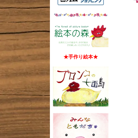
★手作り絵本★