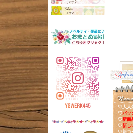
♡大人
♡
バッ
♡
新商
ナーポ
♡
新し
♡新コ