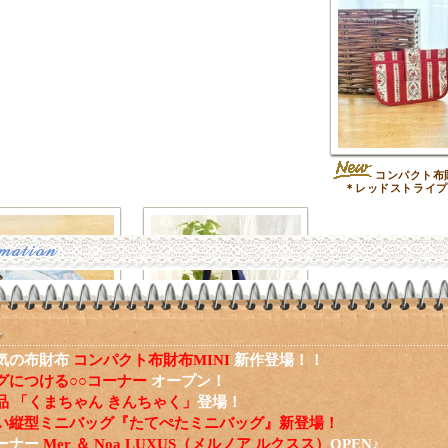
コンパクト布財
＊レッドストライプ
気の布財布
コンパクト布財布MINI
新作登場！！
グにつける○○コーナー
オープン！
バッグチャームファス
ハートアップリケのミ
品 「くまちゃん きんちゃく」
登場！
ーチ＊ブルースクエアフ
ニトート＊ネイビー
ラワー
い縦型ミニバッグ『たてぺたミニバッグ』新登場！
ーナー
Mer ＆ Noa LUXUS（メルノア ルクスス）
OPEN♪