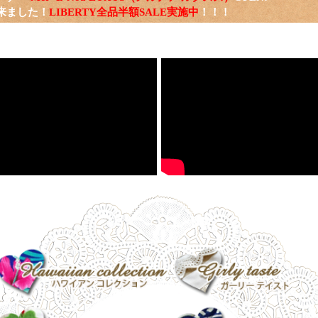
来ました！
LIBERTY全品半額SALE実施中
！！！