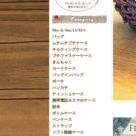
Mer & Noa LUXUS
バッグ
ムチムチプチケース
キルティングケース
プチファスナーケース
きんちゃく
カードケース
バッグインバッグ
ポーチ
ハンカチ
ティッシュケース
携帯電話＆スマホケース
財布
ボトルケース
ペンケース
ストラップ
ソフト眼鏡ケース