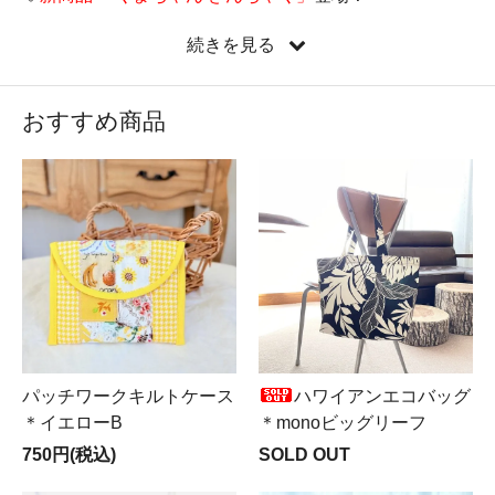
♡
新しい縦型ミニバッグ『たてぺたミニバッグ』新登
続きを見る
場！
♡新コーナー
Mer ＆ Noa LUXUS（メルノア ルクスス）
OPEN♪
おすすめ商品
♡遂に来ました！
LIBERTY全品半額SALE実施中
！！！
パッチワークキルトケース
ハワイアンエコバッグ
＊イエローB
＊monoビッグリーフ
750円(税込)
SOLD OUT