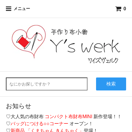
0
メニュー
検索
お知らせ
♡大人気の布財布
コンパクト布財布MINI
新作登場！！
♡
バッグにつける○○コーナー
オープン！
♡
新商品 「くまちゃん きんちゃく」
登場！