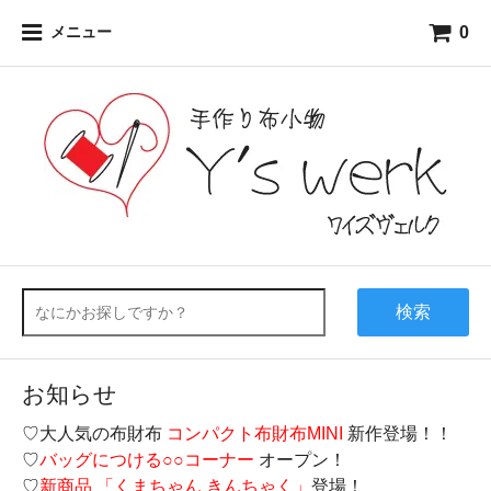
0
メニュー
検索
お知らせ
♡大人気の布財布
コンパクト布財布MINI
新作登場！！
♡
バッグにつける○○コーナー
オープン！
♡
新商品 「くまちゃん きんちゃく」
登場！