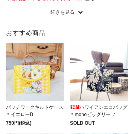
♡
新しい縦型ミニバッグ『たてぺたミニバッグ』新登
続きを見る
場！
♡新コーナー
Mer ＆ Noa LUXUS（メルノア ルクスス）
OPEN♪
おすすめ商品
♡遂に来ました！
LIBERTY全品半額SALE実施中
！！！
パッチワークキルトケース
ハワイアンエコバッグ
＊イエローB
＊monoビッグリーフ
750円(税込)
SOLD OUT