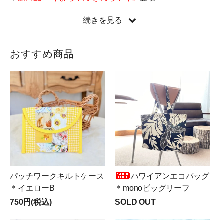
♡
新しい縦型ミニバッグ『たてぺたミニバッグ』新登
続きを見る
場！
♡新コーナー
Mer ＆ Noa LUXUS（メルノア ルクスス）
OPEN♪
おすすめ商品
♡遂に来ました！
LIBERTY全品半額SALE実施中
！！！
パッチワークキルトケース
ハワイアンエコバッグ
＊イエローB
＊monoビッグリーフ
750円(税込)
SOLD OUT