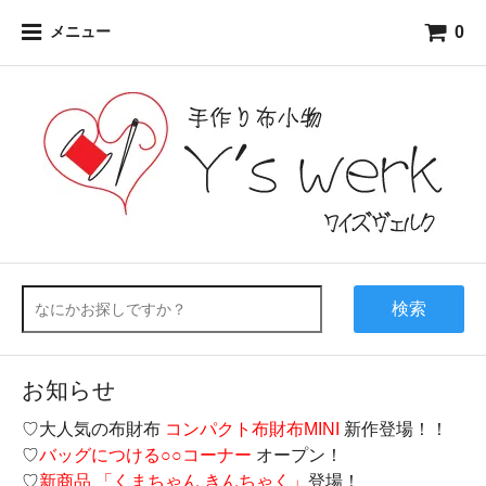
0
メニュー
検索
お知らせ
♡大人気の布財布
コンパクト布財布MINI
新作登場！！
♡
バッグにつける○○コーナー
オープン！
♡
新商品 「くまちゃん きんちゃく」
登場！