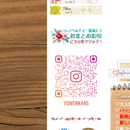
♡大人
♡
バッ
♡
新商
ナーポ
♡
新し
♡新コ