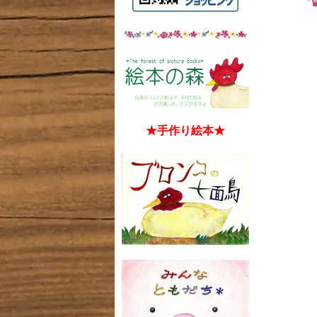
★手作り絵本★