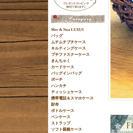
Mer & Noa LUXUS
バッグ
ムチムチプチケース
キルティングケース
プチファスナーケース
きんちゃく
カードケース
バッグインバッグ
ポーチ
ハンカチ
ティッシュケース
携帯電話＆スマホケース
財布
ボトルケース
ペンケース
ストラップ
ソフト眼鏡ケース