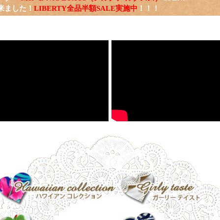
来ました！
LIBERTY全品半額SALE実施中
！！！