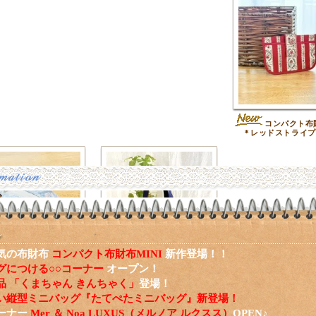
コンパクト布財
＊レッドストライプ
気の布財布
コンパクト布財布MINI
新作登場！！
グにつける○○コーナー
オープン！
バッグチャームファス
ハートアップリケのミ
品 「くまちゃん きんちゃく」
登場！
ーチ＊ブルースクエアフ
ニトート＊ネイビー
ラワー
い縦型ミニバッグ『たてぺたミニバッグ』新登場！
ーナー
Mer ＆ Noa LUXUS（メルノア ルクスス）
OPEN♪