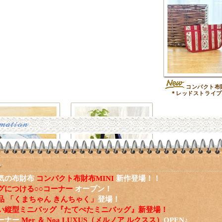
コンパクト布財
＊レッドストライプ
気の布財布
コンパクト布財布MINI
新作登場！！
グにつける○○コーナー
オープン！
バッグチャームファス
ハートアップリケのミ
品 「くまちゃん きんちゃく」
登場！
ーチ＊ブルースクエアフ
ニトート＊ネイビー
ラワー
い縦型ミニバッグ『たてぺたミニバッグ』新登場！
ーナー
Mer ＆ Noa LUXUS（メルノア ルクスス）
OPEN♪