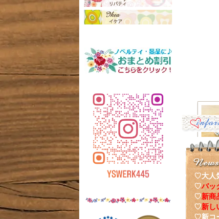
♡大人
♡
バッ
♡
新商
ナーポ
♡
新し
♡新コ