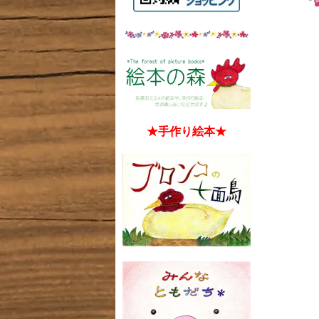
★手作り絵本★