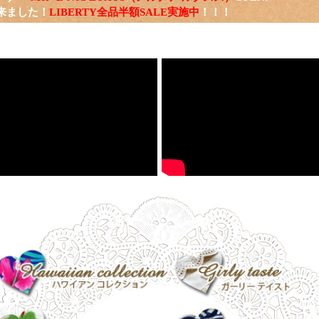
来ました！
LIBERTY全品半額SALE実施中
！！！