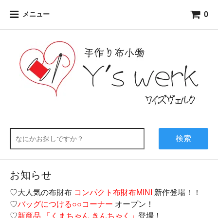
0
メニュー
検索
お知らせ
♡大人気の布財布
コンパクト布財布MINI
新作登場！！
♡
バッグにつける○○コーナー
オープン！
♡
新商品 「くまちゃん きんちゃく」
登場！