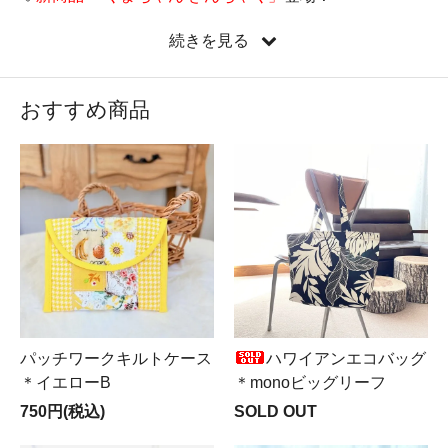
♡
新しい縦型ミニバッグ『たてぺたミニバッグ』新登
続きを見る
場！
♡新コーナー
Mer ＆ Noa LUXUS（メルノア ルクスス）
OPEN♪
おすすめ商品
♡遂に来ました！
LIBERTY全品半額SALE実施中
！！！
パッチワークキルトケース
ハワイアンエコバッグ
＊イエローB
＊monoビッグリーフ
750円(税込)
SOLD OUT