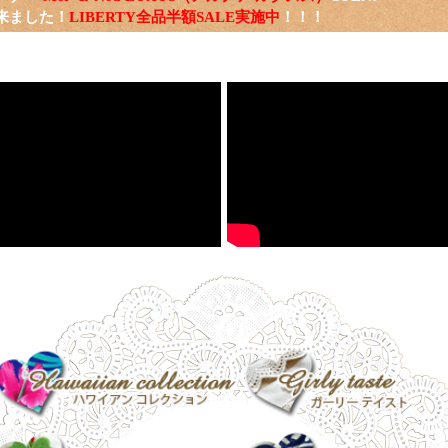
来ました！
LIBERTY全品半額SALE実施中
！！！