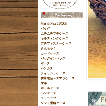
Mer & Noa LUXUS
バッグ
ムチムチプチケース
キルティングケース
プチファスナーケース
きんちゃく
カードケース
バッグインバッグ
ポーチ
ハンカチ
ティッシュケース
携帯電話＆スマホケース
財布
ボトルケース
ペンケース
ストラップ
ソフト眼鏡ケース