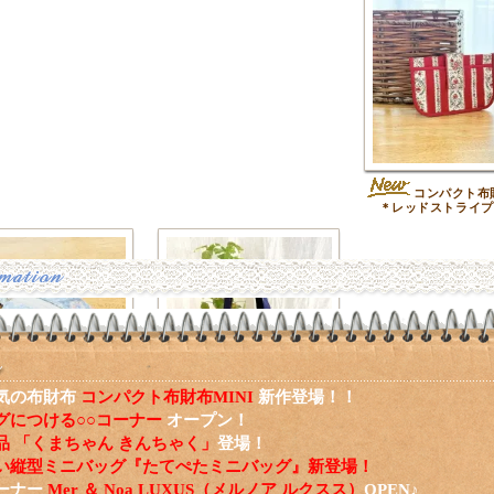
コンパクト布財
＊レッドストライプ
気の布財布
コンパクト布財布MINI
新作登場！！
グにつける○○コーナー
オープン！
バッグチャームファス
ハートアップリケのミ
品 「くまちゃん きんちゃく」
登場！
ーチ＊ブルースクエアフ
ニトート＊ネイビー
ラワー
い縦型ミニバッグ『たてぺたミニバッグ』新登場！
ーナー
Mer ＆ Noa LUXUS（メルノア ルクスス）
OPEN♪