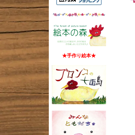
★手作り絵本★