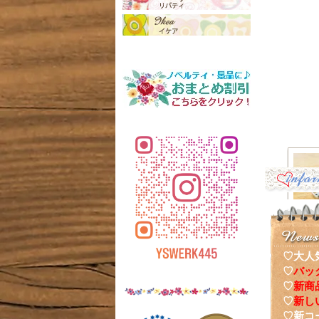
♡大人
♡
バッ
♡
新商
ナーポ
♡
新し
♡新コ