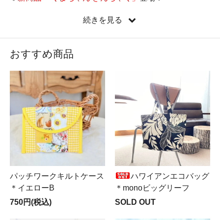
♡
新しい縦型ミニバッグ『たてぺたミニバッグ』新登
続きを見る
場！
♡新コーナー
Mer ＆ Noa LUXUS（メルノア ルクスス）
OPEN♪
おすすめ商品
♡遂に来ました！
LIBERTY全品半額SALE実施中
！！！
パッチワークキルトケース
ハワイアンエコバッグ
＊イエローB
＊monoビッグリーフ
750円(税込)
SOLD OUT