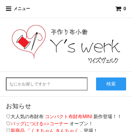
0
メニュー
検索
お知らせ
♡大人気の布財布
コンパクト布財布MINI
新作登場！！
♡
バッグにつける○○コーナー
オープン！
♡
新商品 「くまちゃん きんちゃく」
登場！