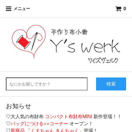
0
メニュー
検索
お知らせ
♡大人気の布財布
コンパクト布財布MINI
新作登場！！
♡
バッグにつける○○コーナー
オープン！
♡
新商品 「くまちゃん きんちゃく」
登場！