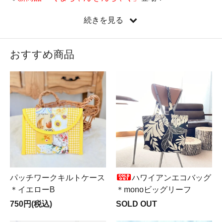
♡
新しい縦型ミニバッグ『たてぺたミニバッグ』新登
続きを見る
場！
♡新コーナー
Mer ＆ Noa LUXUS（メルノア ルクスス）
OPEN♪
おすすめ商品
♡遂に来ました！
LIBERTY全品半額SALE実施中
！！！
パッチワークキルトケース
ハワイアンエコバッグ
＊イエローB
＊monoビッグリーフ
750円(税込)
SOLD OUT