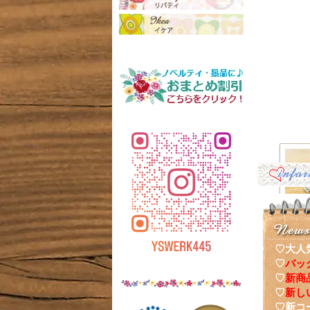
♡大人
♡
バッ
♡
新商
ナーポ
♡
新し
♡新コ