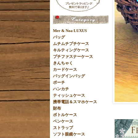
Mer & Noa LUXUS
バッグ
ムチムチプチケース
キルティングケース
プチファスナーケース
きんちゃく
カードケース
バッグインバッグ
ポーチ
ハンカチ
ティッシュケース
携帯電話＆スマホケース
財布
ボトルケース
ペンケース
ストラップ
ソフト眼鏡ケース