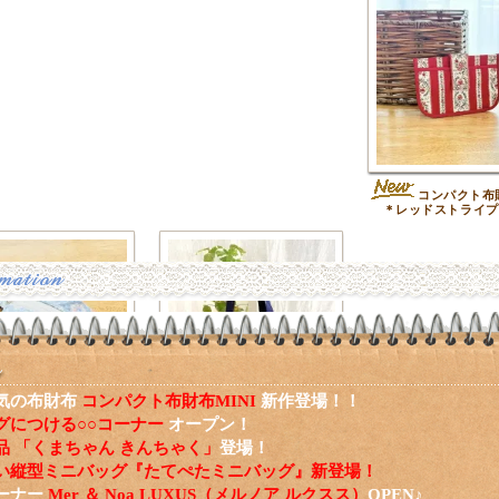
コンパクト布財
＊レッドストライプ
気の布財布
コンパクト布財布MINI
新作登場！！
グにつける○○コーナー
オープン！
バッグチャームファス
ハートアップリケのミ
品 「くまちゃん きんちゃく」
登場！
ーチ＊ブルースクエアフ
ニトート＊ネイビー
ラワー
い縦型ミニバッグ『たてぺたミニバッグ』新登場！
ーナー
Mer ＆ Noa LUXUS（メルノア ルクスス）
OPEN♪