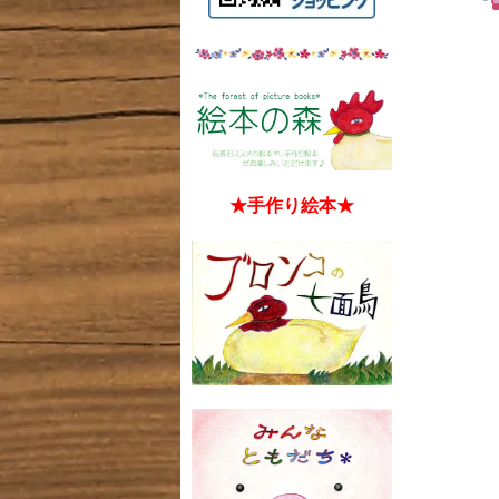
★手作り絵本★