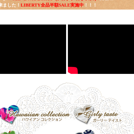
来ました！
LIBERTY全品半額SALE実施中
！！！