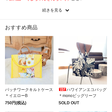
♡
新しい縦型ミニバッグ『たてぺたミニバッグ』新登
続きを見る
場！
♡新コーナー
Mer ＆ Noa LUXUS（メルノア ルクスス）
OPEN♪
おすすめ商品
♡遂に来ました！
LIBERTY全品半額SALE実施中
！！！
パッチワークキルトケース
ハワイアンエコバッグ
＊イエローB
＊monoビッグリーフ
750円(税込)
SOLD OUT