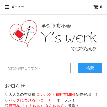
0
メニュー
検索
お知らせ
♡大人気の布財布
コンパクト布財布MINI
新作登場！！
♡
バッグにつける○○コーナー
オープン！
♡
新商品 「くまちゃん きんちゃく」
登場！