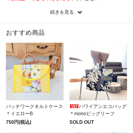
♡
新しい縦型ミニバッグ『たてぺたミニバッグ』新登
続きを見る
場！
♡新コーナー
Mer ＆ Noa LUXUS（メルノア ルクスス）
OPEN♪
おすすめ商品
♡遂に来ました！
LIBERTY全品半額SALE実施中
！！！
パッチワークキルトケース
ハワイアンエコバッグ
＊イエローB
＊monoビッグリーフ
750円(税込)
SOLD OUT