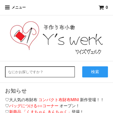
0
メニュー
検索
お知らせ
♡大人気の布財布
コンパクト布財布MINI
新作登場！！
♡
バッグにつける○○コーナー
オープン！
♡
新商品 「くまちゃん きんちゃく」
登場！