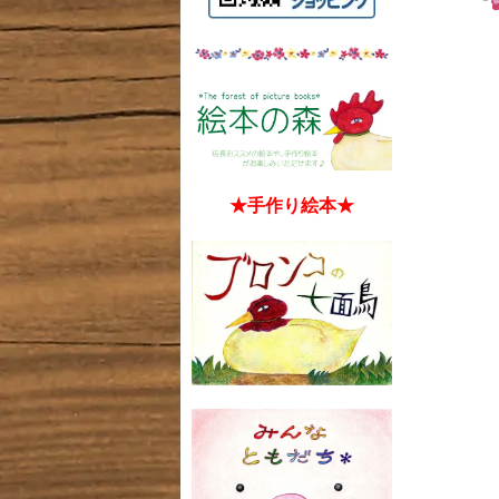
★手作り絵本★