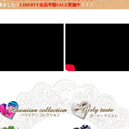
来ました！
LIBERTY全品半額SALE実施中
！！！