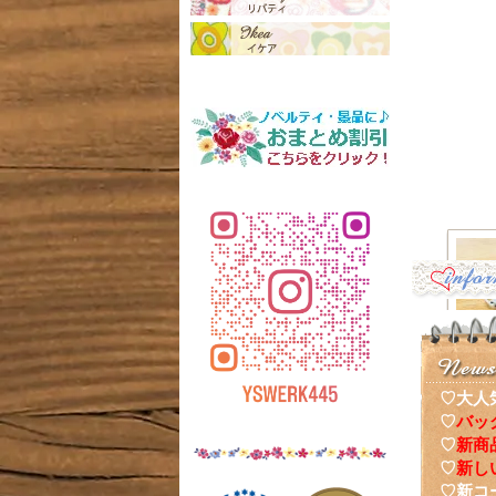
♡大人
♡
バッ
♡
新商
ナーポ
♡
新し
♡新コ