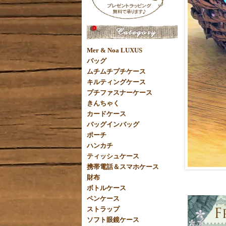
Mer & Noa LUXUS
バッグ
ムチムチプチケース
キルティングケース
プチファスナーケース
きんちゃく
カードケース
バッグインバッグ
ポーチ
ハンカチ
ティッシュケース
携帯電話＆スマホケース
財布
ボトルケース
ペンケース
ストラップ
ソフト眼鏡ケース