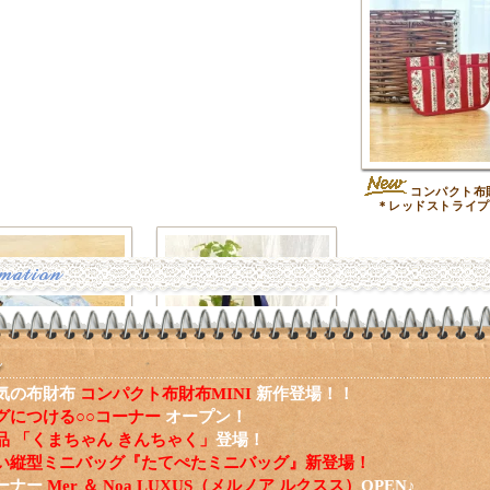
コンパクト布財
＊レッドストライプ
気の布財布
コンパクト布財布MINI
新作登場！！
グにつける○○コーナー
オープン！
バッグチャームファス
ハートアップリケのミ
品 「くまちゃん きんちゃく」
登場！
ーチ＊ブルースクエアフ
ニトート＊ネイビー
ラワー
い縦型ミニバッグ『たてぺたミニバッグ』新登場！
ーナー
Mer ＆ Noa LUXUS（メルノア ルクスス）
OPEN♪