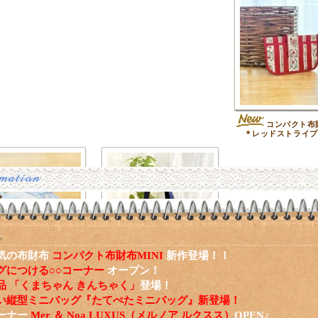
コンパクト布財
＊レッドストライプ
気の布財布
コンパクト布財布MINI
新作登場！！
グにつける○○コーナー
オープン！
バッグチャームファスナ
ハートアップリケのミ
品 「くまちゃん きんちゃく」
登場！
チ＊ブルースクエアフラ
ニトート＊ネイビー
ワー
い縦型ミニバッグ『たてぺたミニバッグ』新登場！
ーナー
Mer ＆ Noa LUXUS（メルノア ルクスス）
OPEN♪