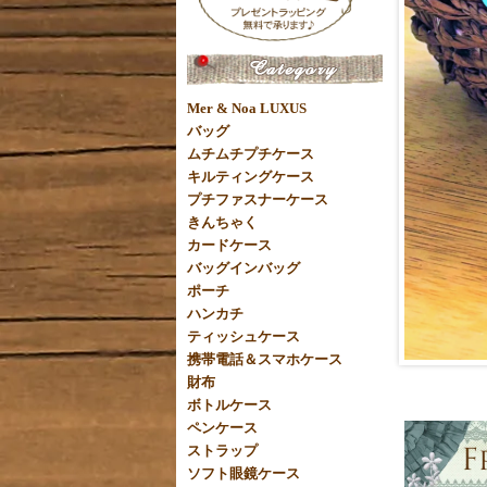
Mer & Noa LUXUS
バッグ
ムチムチプチケース
キルティングケース
プチファスナーケース
きんちゃく
カードケース
バッグインバッグ
ポーチ
ハンカチ
ティッシュケース
携帯電話＆スマホケース
財布
ボトルケース
ペンケース
ストラップ
ソフト眼鏡ケース