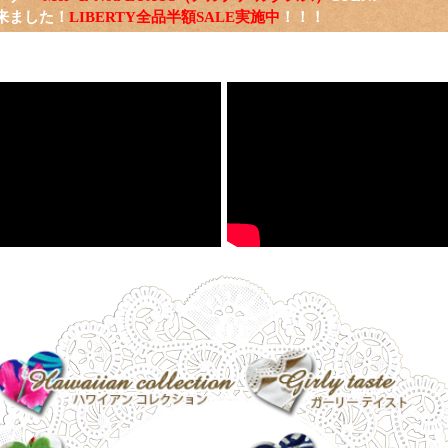
来ました！
LIBERTY全品半額SALE実施中
！！！