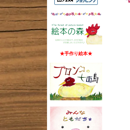
★手作り絵本★