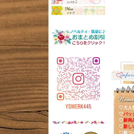
♡大人
♡
バッ
♡
新商
ーポー
♡
新し
♡新コ