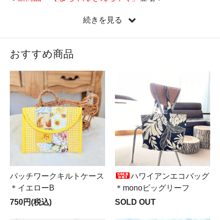
♡
新しい縦型ミニバッグ『たてぺたミニバッグ』新登
続きを見る
場！
♡新コーナー
Mer ＆ Noa LUXUS（メルノア ルクスス）
OPEN♪
おすすめ商品
♡遂に来ました！
LIBERTY全品半額SALE実施中
！！！
パッチワークキルトケース
ハワイアンエコバッグ
＊イエローB
＊monoビッグリーフ
750円(税込)
SOLD OUT