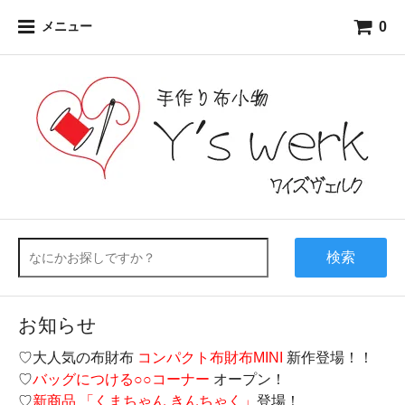
0
メニュー
検索
お知らせ
♡大人気の布財布
コンパクト布財布MINI
新作登場！！
♡
バッグにつける○○コーナー
オープン！
♡
新商品 「くまちゃん きんちゃく」
登場！