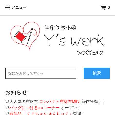
0
メニュー
検索
お知らせ
♡大人気の布財布
コンパクト布財布MINI
新作登場！！
♡
バッグにつける○○コーナー
オープン！
♡
新商品 「くまちゃん きんちゃく」
登場！