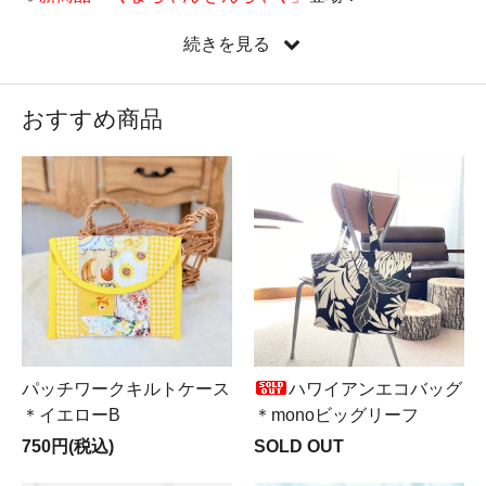
♡
新しい縦型ミニバッグ『たてぺたミニバッグ』新登
続きを見る
場！
♡新コーナー
Mer ＆ Noa LUXUS（メルノア ルクスス）
OPEN♪
おすすめ商品
♡遂に来ました！
LIBERTY全品半額SALE実施中
！！！
パッチワークキルトケース
ハワイアンエコバッグ
＊イエローB
＊monoビッグリーフ
750円(税込)
SOLD OUT