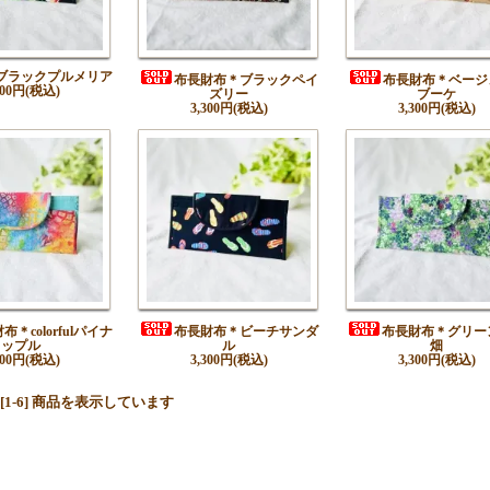
ブラックプルメリア
布長財布＊ブラックペイ
布長財布＊ベージュ
300円(税込)
ズリー
ブーケ
3,300円(税込)
3,300円(税込)
布＊colorfulパイナ
布長財布＊ビーチサンダ
布長財布＊グリー
ップル
ル
畑
300円(税込)
3,300円(税込)
3,300円(税込)
中 [1-6] 商品を表示しています