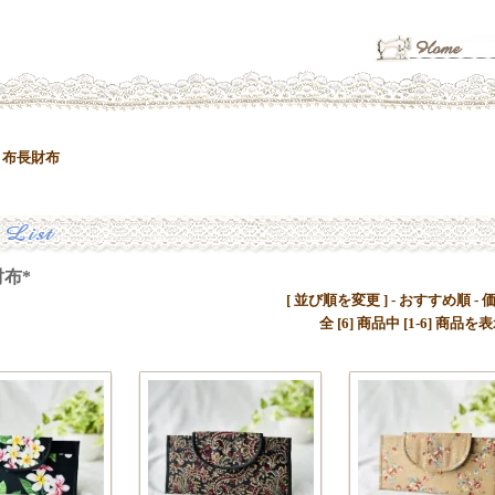
>
布長財布
布*
[ 並び順を変更 ] -
おすすめ順
-
全 [6] 商品中 [1-6] 商