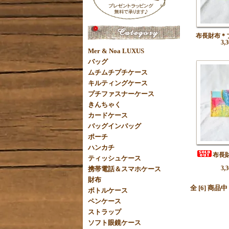
布長財布＊
3,
Mer & Noa LUXUS
バッグ
ムチムチプチケース
キルティングケース
プチファスナーケース
きんちゃく
カードケース
バッグインバッグ
ポーチ
ハンカチ
布長財
ティッシュケース
3,
携帯電話＆スマホケース
財布
全 [6] 商品
ボトルケース
ペンケース
ストラップ
ソフト眼鏡ケース