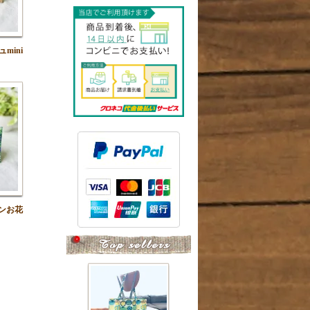
mini
ンお花