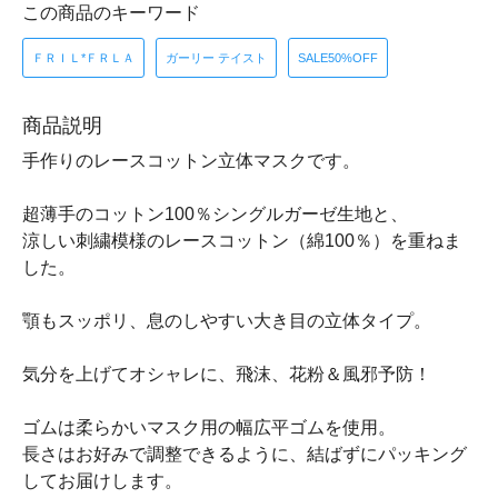
この商品のキーワード
ＦＲＩＬ*ＦＲＬＡ
ガーリー テイスト
SALE50%OFF
商品説明
手作りのレースコットン立体マスクです。
超薄手のコットン100％シングルガーゼ生地と、
涼しい刺繍模様のレースコットン（綿100％）を重ねま
した。
顎もスッポリ、息のしやすい大き目の立体タイプ。
気分を上げてオシャレに、飛沫、花粉＆風邪予防！
ゴムは柔らかいマスク用の幅広平ゴムを使用。
長さはお好みで調整できるように、結ばずにパッキング
してお届けします。