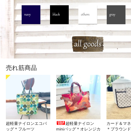
売れ筋商品
超軽量ナイロンエコバ
超軽量ナイロン
カード＆マネ
ッグ＊フルーツ
miniバッグ＊オレンジカ
＊ブラウンド