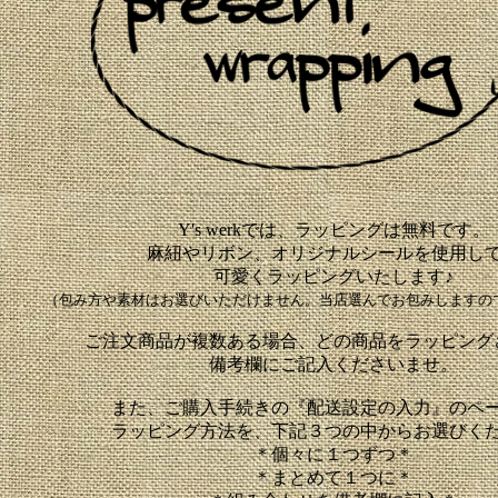
Y's werkでは、ラッピングは無料です。
麻紐やリボン、オリジナルシールを使用し
可愛くラッピングいたします♪
（包み方や素材はお選びいただけません。当店選んでお包みしますの
ご注文商品が複数ある場合、どの商品をラッピング
備考欄にご記入くださいませ。
また、ご購入手続きの『配送設定の入力』のペ
ラッピング方法を、下記３つの中からお選びく
＊個々に１つずつ＊
＊まとめて１つに＊