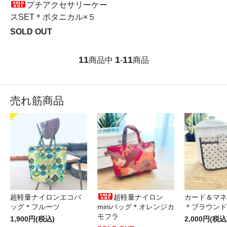
プチアクセサリーケー
スSET＊ボタニカル×５
SOLD OUT
11
1
11
商品中
-
商品
売れ筋商品
超軽量ナイロンエコバ
超軽量ナイロン
カード＆マネ
ッグ＊フルーツ
miniバッグ＊オレンジカ
＊ブラウンド
モフラ
1,900円(税込)
2,000円(税込