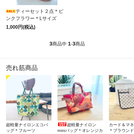
ティーセット２点＊ピ
ンクフラワー＊Lサイズ
1,000円(税込)
3
1
3
商品中
-
商品
売れ筋商品
超軽量ナイロンエコバ
超軽量ナイロン
カード＆マネ
ッグ＊フルーツ
miniバッグ＊オレンジカ
＊ブラウンド