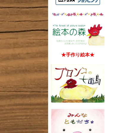
★手作り絵本★