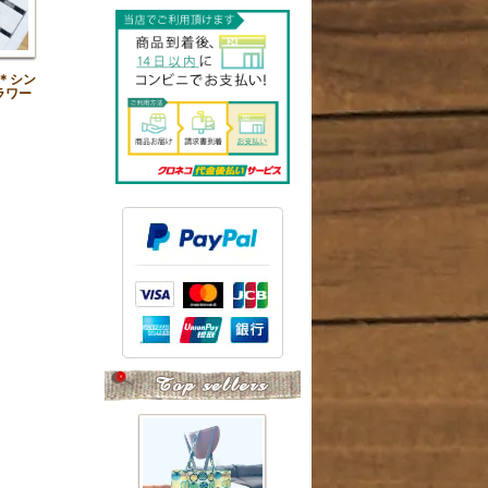
＊シン
ラワー