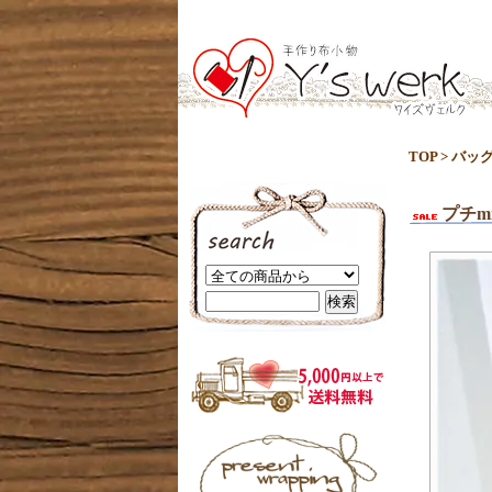
TOP
>
バッ
プチm