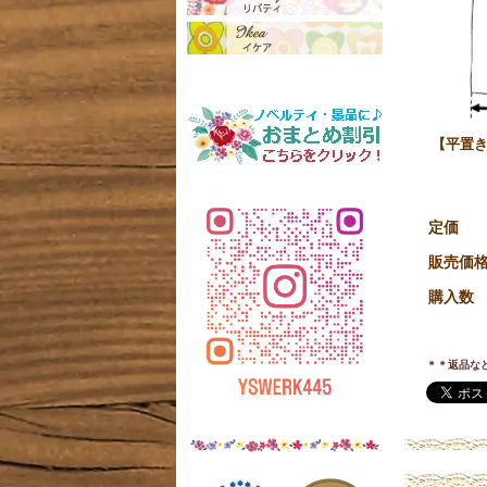
【平置き
定価
販売価
購入数
＊＊返品な