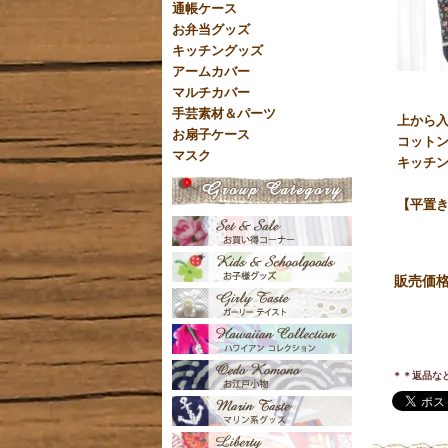
通帳ケース
お弁当グッズ
キッチングッズ
アームカバー
マルチカバー
手芸素材＆パーツ
上から
お扇子ケース
コットン
マスク
キッチ
【平置き
販売価
＊＊返品な