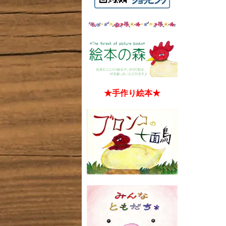
★手作り絵本★