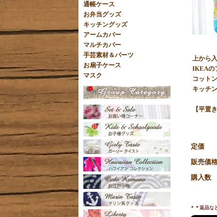
通帳ケース
お弁当グッズ
キッチングッズ
アームカバー
マルチカバー
手芸素材＆パーツ
上から
お扇子ケース
IKEA
マスク
コットン
キッチ
【平置き
定価
販売価
購入数
＊＊返品な