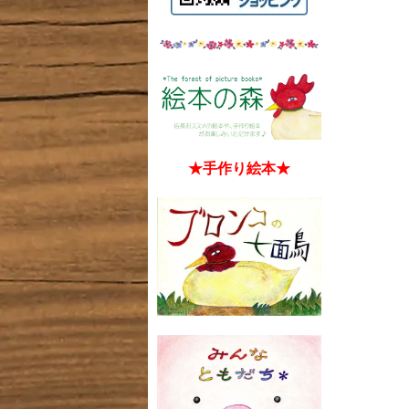
★手作り絵本★