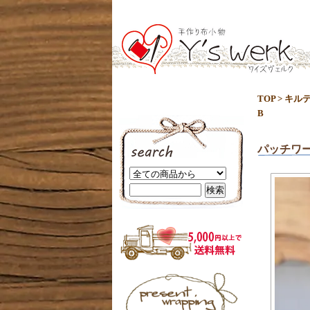
TOP
>
キル
B
パッチワ