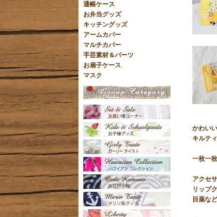
通帳ケース
お弁当グッズ
キッチングッズ
アームカバー
マルチカバー
手芸素材＆パーツ
お扇子ケース
マスク
かわい
キルテ
一枚一
アクセ
リップ
目薬な