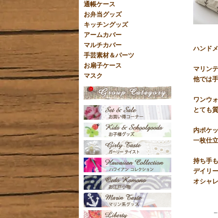
通帳ケース
お弁当グッズ
キッチングッズ
アームカバー
マルチカバー
ハンド
手芸素材＆パーツ
お扇子ケース
マリン
マスク
他では
ワンウ
とても
内ポケ
一枚仕
持ち手
デイリー
オシャ