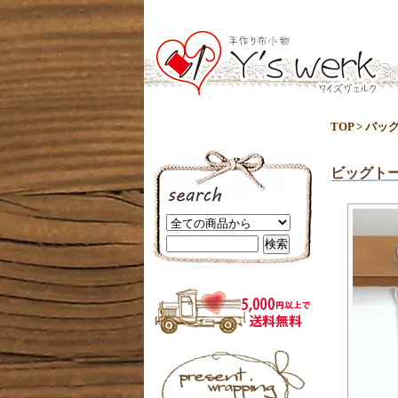
TOP
>
バッ
ビッグト