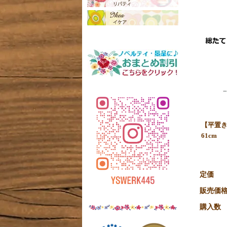
【平置き
61cm
定価
販売価
購入数