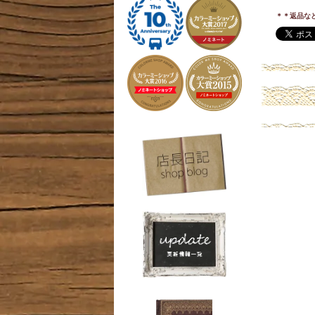
＊＊返品な