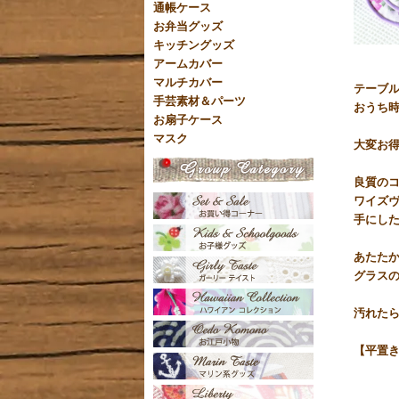
通帳ケース
お弁当グッズ
キッチングッズ
アームカバー
マルチカバー
テーブ
手芸素材＆パーツ
おうち
お扇子ケース
マスク
大変お得
良質のコ
ワイズ
手にし
あたた
グラス
汚れた
【平置き