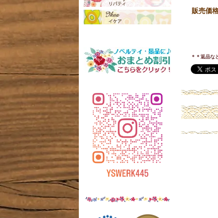
販売価
＊＊返品な