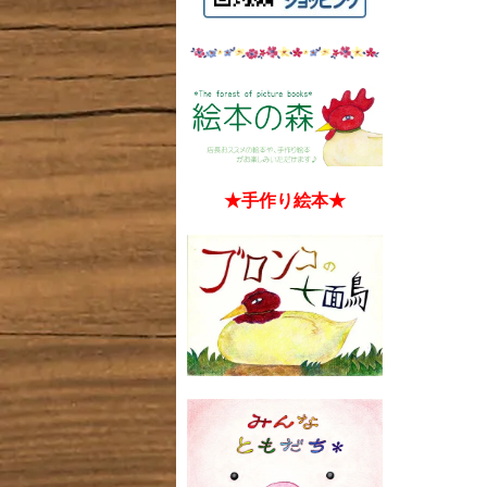
★手作り絵本★