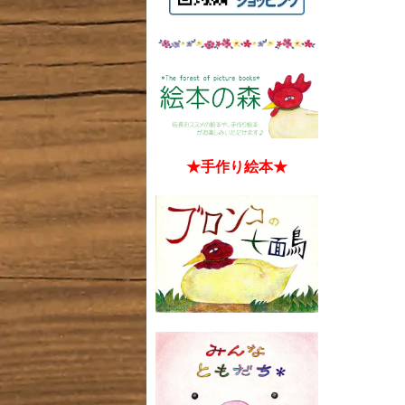
★手作り絵本★