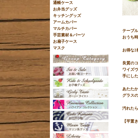
通帳ケース
お弁当グッズ
キッチングッズ
アームカバー
マルチカバー
テーブ
手芸素材＆パーツ
おうち
お扇子ケース
マスク
お得な2
良質のコ
ワイズ
手にし
あたた
グラス
汚れた
【平置き