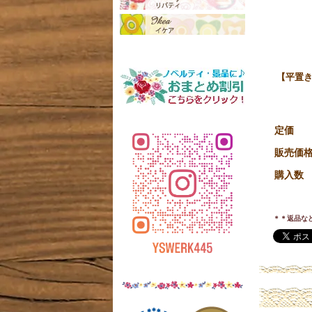
【平置き
定価
販売価
購入数
＊＊返品な