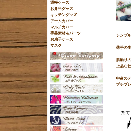
通帳ケース
お弁当グッズ
キッチングッズ
アームカバー
マルチカバー
手芸素材＆パーツ
シンプ
お扇子ケース
マスク
薄手の
肌触り
上品な
中身の
プチプ