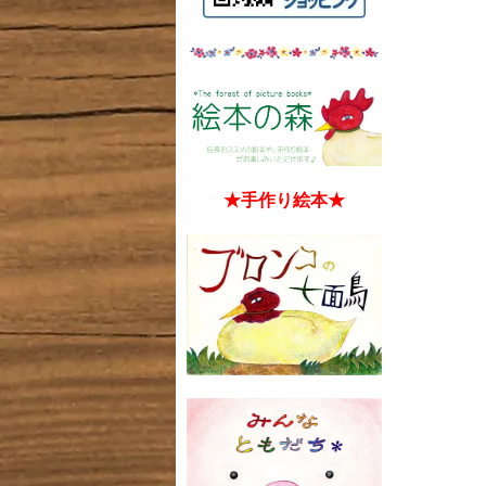
★手作り絵本★