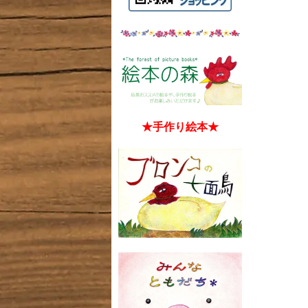
★手作り絵本★