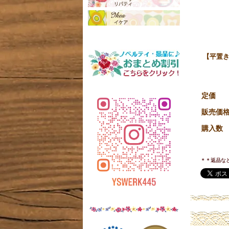
【平置き
定価
販売価
購入数
＊＊返品な