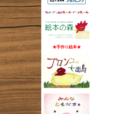
★手作り絵本★