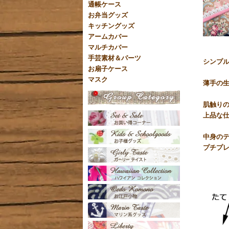
通帳ケース
お弁当グッズ
キッチングッズ
アームカバー
マルチカバー
手芸素材＆パーツ
シンプ
お扇子ケース
マスク
薄手の
肌触り
上品な
中身の
プチプ