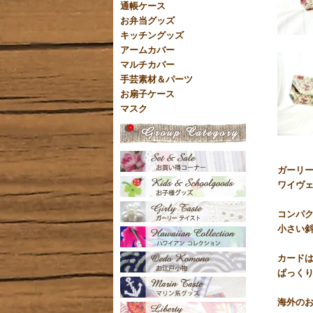
通帳ケース
お弁当グッズ
キッチングッズ
アームカバー
マルチカバー
手芸素材＆パーツ
お扇子ケース
マスク
ガーリ
ワイヴ
コンパ
小さい
カード
ぱっく
海外の