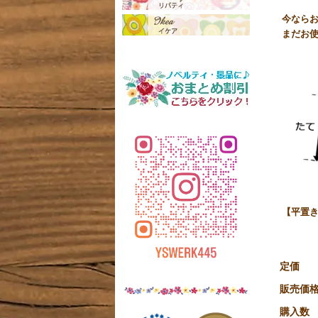
今なら
まだお
【平置き
定価
販売価
購入数