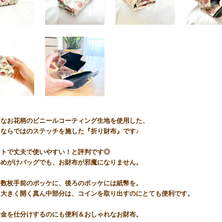
ーなお花柄のビニールコーティング生地を使用した、
ェならではのステッチを施した『折り財布』です♪
クトで丈夫で使いやすい！と評判です◎
斜めがけバッグでも、お財布が邪魔になりません。
は数枚手前のポッケに、後ろのポッケには紙幣を。
り大きく開く真ん中部分は、コインを取り出すのにとても便利です。
お金を仕分けするのにも便利＆おしゃれなお財布。