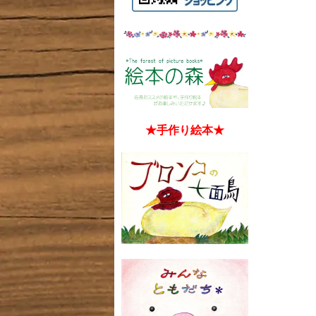
★手作り絵本★