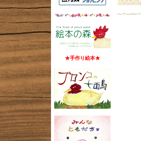
★手作り絵本★