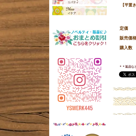
【平置き
定価
販売価
購入数
＊＊返品な