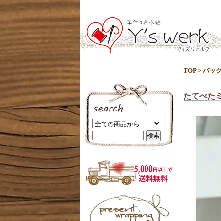
TOP
>
バッ
たてぺた