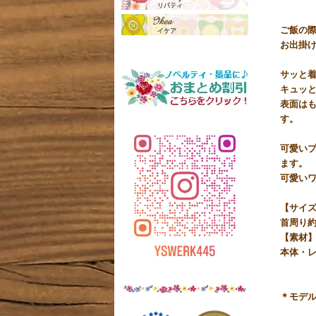
ご飯の
お出掛け
サッと
キュッ
表面は
す。
可愛いプ
ます。
可愛い
【サイ
首周り約
【素材
本体・レ
＊モデル