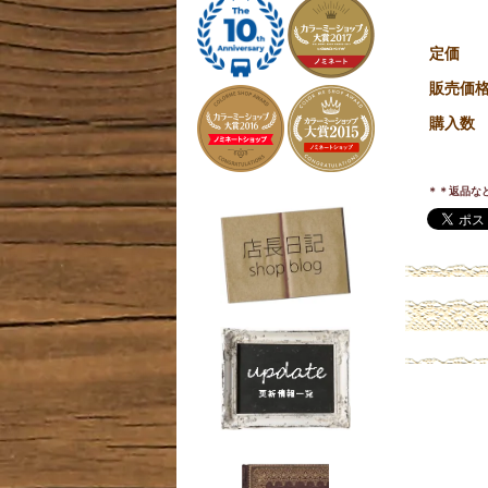
定価
販売価
購入数
＊＊返品な