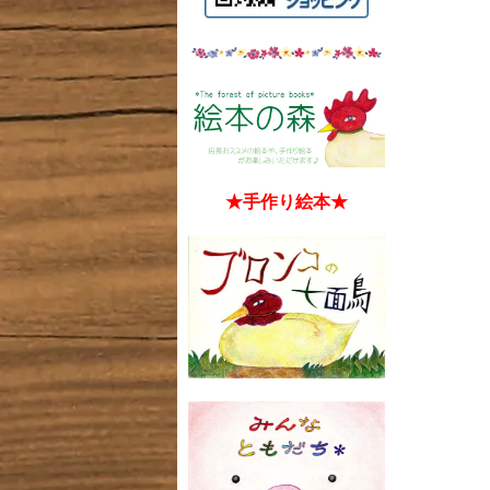
★手作り絵本★