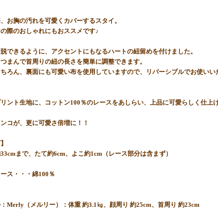
際、お胸の汚れを可愛くカバーするスタイ。
の際のおしゃれにもおススメです♪
着脱できるように、アクセントにもなるハートの紐留めを付けました。
とつまんで首周りの紐の長さを簡単に調整できます。
もちろん、裏面にも可愛い布を使用していますので、リバーシブルでお使いい
リント生地に、コットン100％のレースをあしらい、上品に可愛らしく仕上
ワンコが、更に可愛さ倍増に！！
ズ】
33cmまで、たて約6cm、よこ約1cm（レース部分は含まず）
】
ース・・・綿100％
：Merly（メルリー）：体重 約3.1㎏、顔周り 約25cm、首周り 約23cm