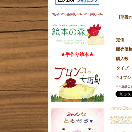
【平置き
定価
販売価
★手作り絵本★
購入数
タイプ
♡オプシ
＊＊返品な