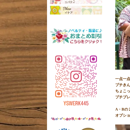
一点一
プチきん
ちょこ
プチプ
A・Bの
オプショ