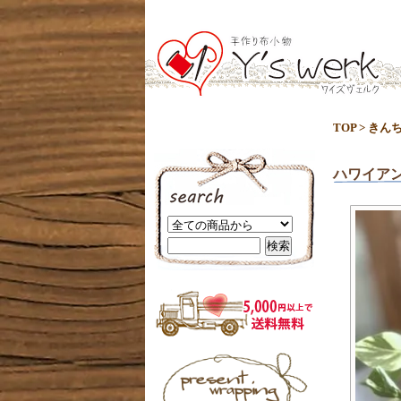
TOP
>
きん
ハワイア