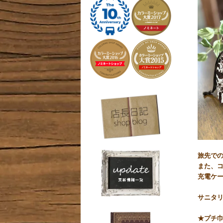
旅先で
また、
充電ケ
サニタ
★プチ巾