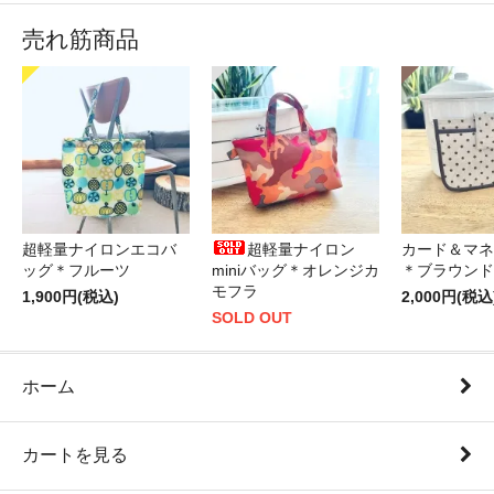
売れ筋商品
超軽量ナイロンエコバ
超軽量ナイロン
カード＆マネ
ッグ＊フルーツ
miniバッグ＊オレンジカ
＊ブラウンド
モフラ
1,900円(税込)
2,000円(税込
SOLD OUT
ホーム
カートを見る