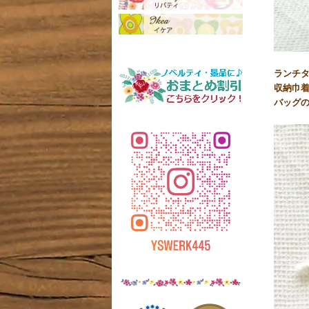
ランチ
収納巾
バッグ