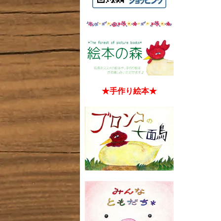
★手作り絵本★