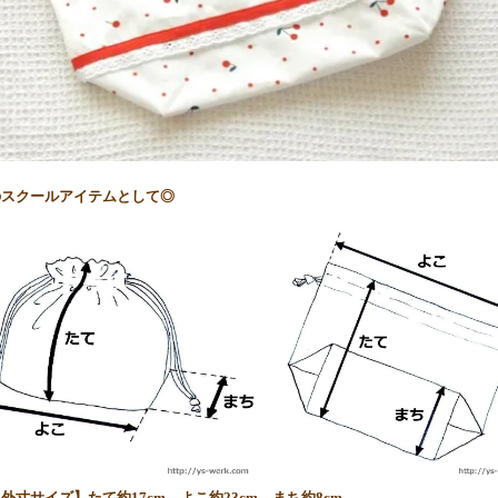
のスクールアイテムとして◎
外寸サイズ】たて約17cm、よこ約23cm、まち約8cm