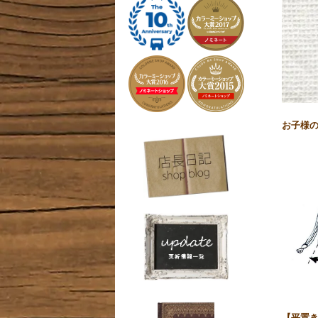
お子様
【平置き