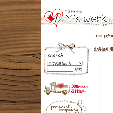
TOP
>
お弁
お弁当巾