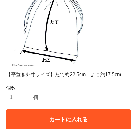
【平置き外寸サイズ】たて約22.5cm、よこ約17.5cm
個数
個
カートに入れる