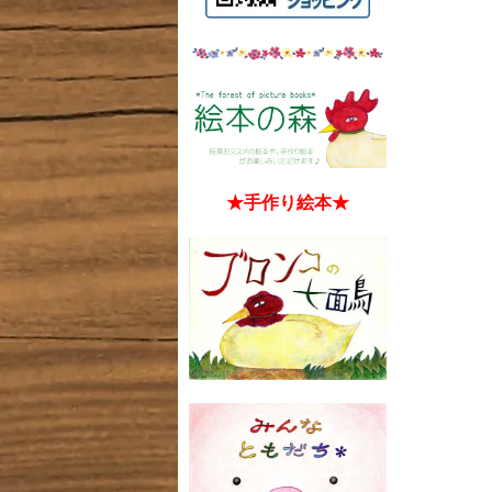
★手作り絵本★