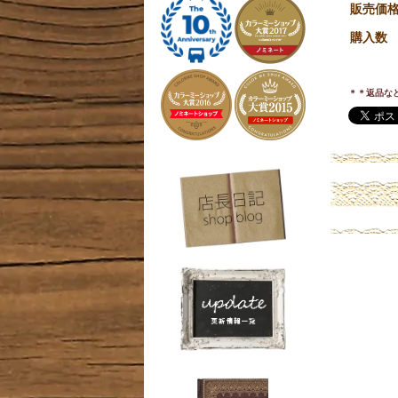
販売価
購入数
＊＊返品な