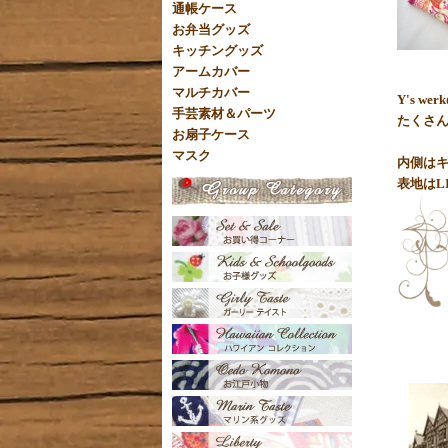
通帳ケース
お弁当グッズ
キッチングッズ
アームカバー
マルチカバー
Y's 
手芸素材＆パーツ
たくさん
お扇子ケース
マスク
内側は
表地はL