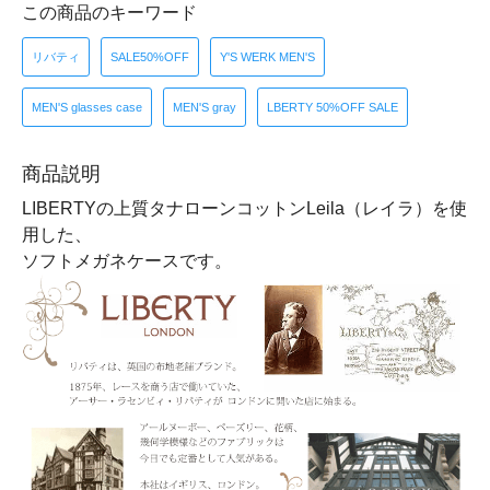
この商品のキーワード
リバティ
SALE50%OFF
Y'S WERK MEN'S
MEN'S glasses case
MEN'S gray
LBERTY 50%OFF SALE
商品説明
LIBERTYの上質タナローンコットンLeila（レイラ）を使
用した、
ソフトメガネケースです。