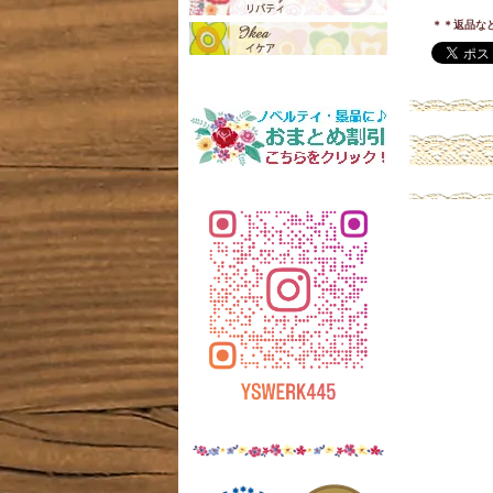
＊＊返品な