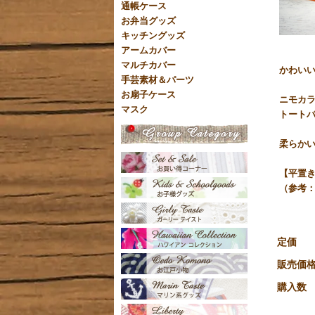
通帳ケース
お弁当グッズ
キッチングッズ
アームカバー
マルチカバー
かわいい
手芸素材＆パーツ
お扇子ケース
ニモカ
マスク
トート
柔らかい
【平置き
（参考：
定価
販売価
購入数