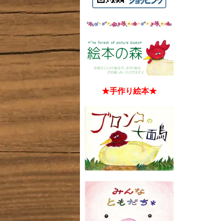
★手作り絵本★