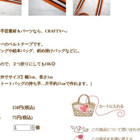
手芸素材＆パーツなら、CRAFTYへ♪
ラーのベルトテープです。
バッグや絵本バッグ、斜め掛けバッグなどに。
ので、２つ折りにしてもOK◎
外寸サイズ】幅3㎝、長さ1m
トートバッグの持ち手…片手約25㎝で作れます。）
150円(税込)
格
75円(税込)
個