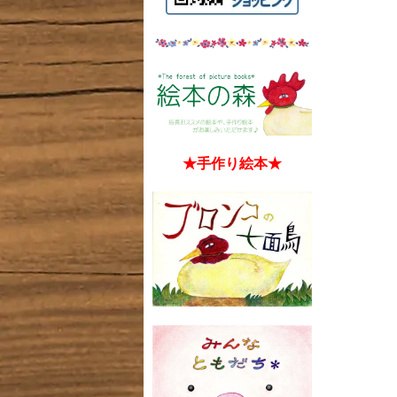
★手作り絵本★