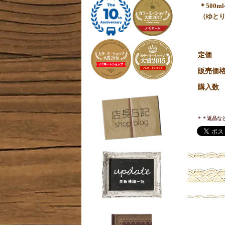
＊500
（ゆと
定価
販売価
購入数
＊＊返品な