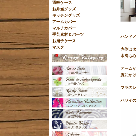
通帳ケース
お弁当グッズ
キッチングッズ
アームカバー
マルチカバー
手芸素材＆パーツ
ハンド
お扇子ケース
マスク
内側は
水滴も
アーム
腕にか
フラのレ
ハワイの