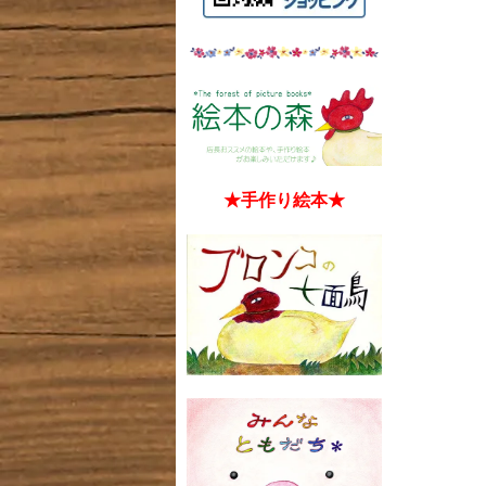
★手作り絵本★