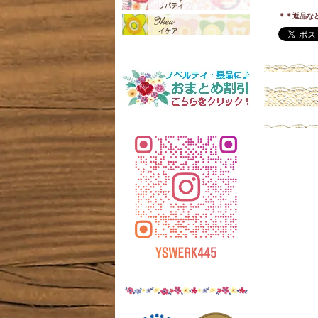
＊＊返品な