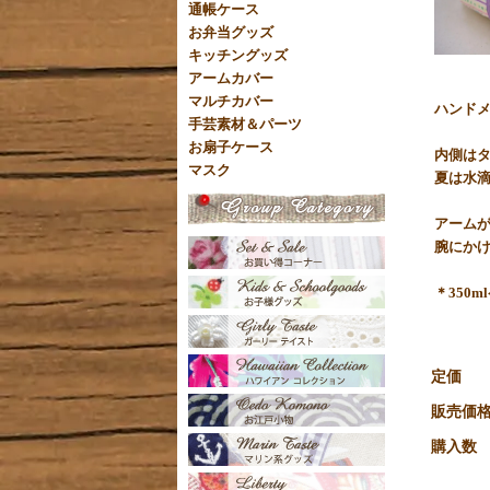
通帳ケース
お弁当グッズ
キッチングッズ
アームカバー
マルチカバー
ハンド
手芸素材＆パーツ
お扇子ケース
内側は
マスク
夏は水
アーム
腕にか
＊350
定価
販売価
購入数